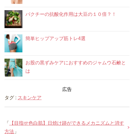
パクチーの抗酸化作用は大豆の１０倍？！
簡単ヒップアップ筋トレ4選
お股の黒ずみケアにおすすめのジャムウ石鹸と
は
広告
タグ :
スキンケア
「
【目指せ色白肌】日焼け跡ができるメカニズムと消す
方法
」